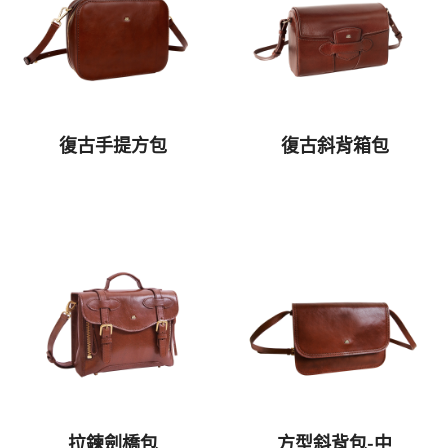
復古手提方包
復古斜背箱包
拉鍊劍橋包
方型斜背包-中