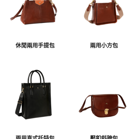
休閒兩用手提包
兩用小方包
兩用直式托特包
壓釦斜跨包