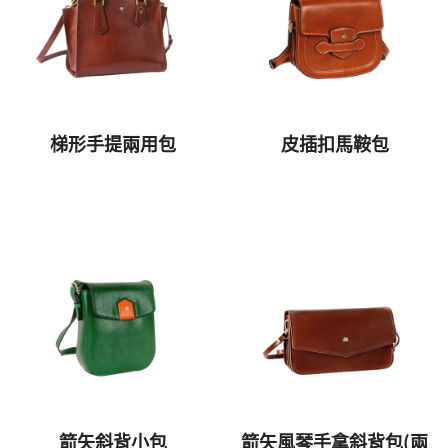
梯形手提兩用包
皮插扣馬鞍包
箭矢斜背小包
箭矢風琴手拿斜背包(兩