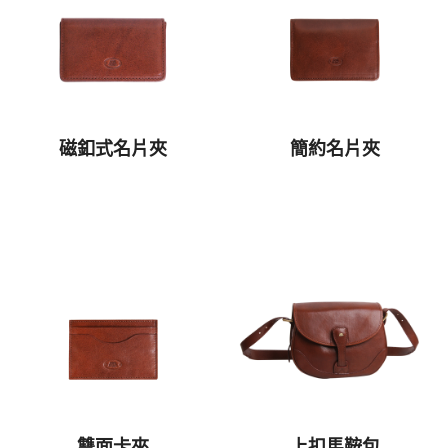
磁釦式名片夾
簡約名片夾
雙面卡夾
上扣馬鞍包