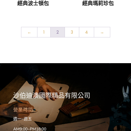
經典波士頓包
經典瑪莉珍包
←
1
2
3
4
→
沙伯迪澳國際精品有限公司
營業時間
週一~週五
AM9:00~PM18:00