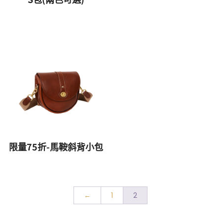
限量75折-馬鞍斜背小包
←
1
2