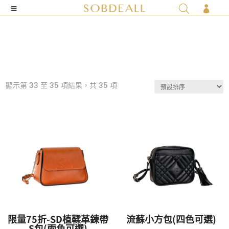

顯示第 33 至 35 項結果，共 35 項
限量75折-SD植鞣革鍊帶
流蘇小方包(四色可選)
S包(兩色可選)