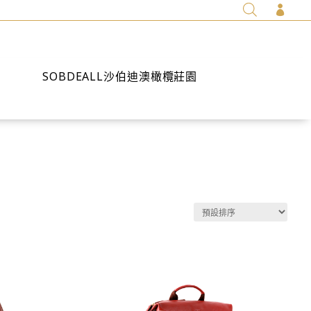

SOBDEALL沙伯迪澳橄欖莊園