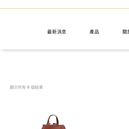
最新消息
產品
關
手提包
短夾
兩用包
中夾
斜背包
長夾
後背包
名片夾
顯示所有 6 個結果
水桶包
零錢包
肩背包
公事包
旅行袋