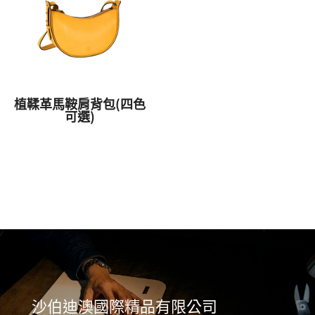
植鞣革馬鞍肩背包(四色
可選)
沙伯迪澳國際精品有限公司