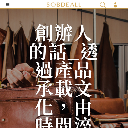

創辦人
的話_透
過產品
承載文
化，由
時間淬