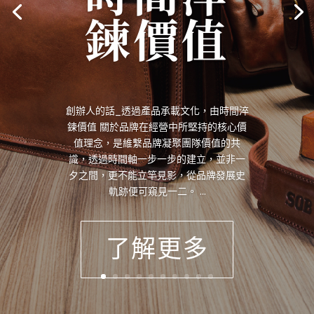
鍊價值
創辦人的話_透過產品承載文化，由時間淬
鍊價值 關於品牌在經營中所堅持的核心價
值理念，是維繫品牌凝聚團隊價值的共
識，透過時間軸一步一步的建立，並非一
夕之間，更不能立竿見影，從品牌發展史
軌跡便可窺見一二。 ​...
了解更多