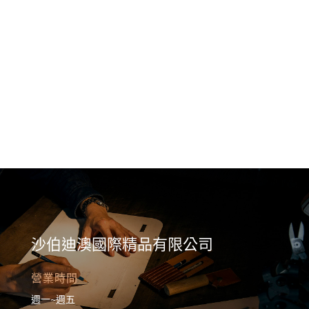
與多國珠寶設計工藝工坊長年合作輕珠寶首飾採用稀有天然寶石搭配
格設計不論復古首飾或輕珠寶都能搭配出清新優雅到奢華高調的造
Le monde des copines由愛好時尚、優雅的30年情誼閨
日本、韓國商品讓女孩們能輕易打造獨一無二美的穿搭所有的選品穿
自在且自信，展現如法國女人隨性迷人浪漫
沙伯迪澳國際精品有限公司
營業時間
週一~週五