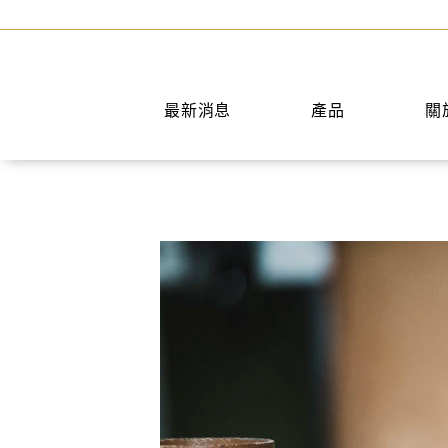
最新消息
產品
關
手提包
短夾
兩用包
中夾
斜背包
長夾
後背包
名片夾
水桶包
零錢包
肩背包
公事包
旅行袋