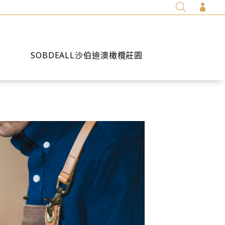

SOBDEALL沙伯迪澳橄欖莊園