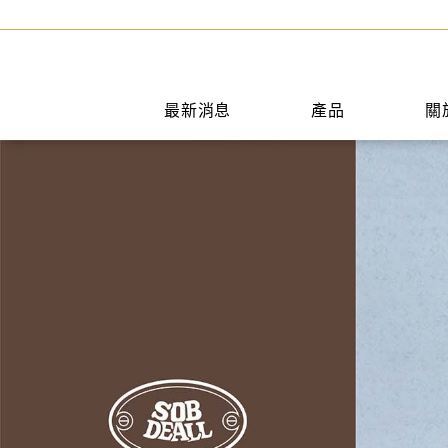
最新消息
產品
關
手提包
短夾
兩用包
中夾
斜背包
長夾
後背包
名片夾
水桶包
零錢包
肩背包
公事包
旅行袋