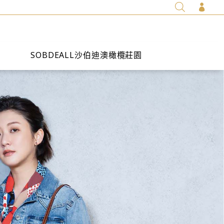

SOBDEALL沙伯迪澳橄欖莊園